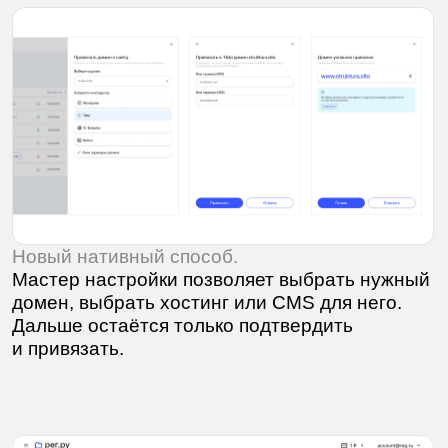
Успешный экран успешного экрана.
После клика по подтверждению плашка
меняется на финальный статус.