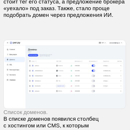
Список доменов.
В списке доменов появился столбец
с хостингом или CMS, к которым
они привязаны. А под основным заголовком
разместили кнопку мастера настройки.
Подробности домена с новой карточкой
мастера настройки и разбивкой на блоки.
В классическом способе привязки домена
к вашему сайту всё происходит довольно