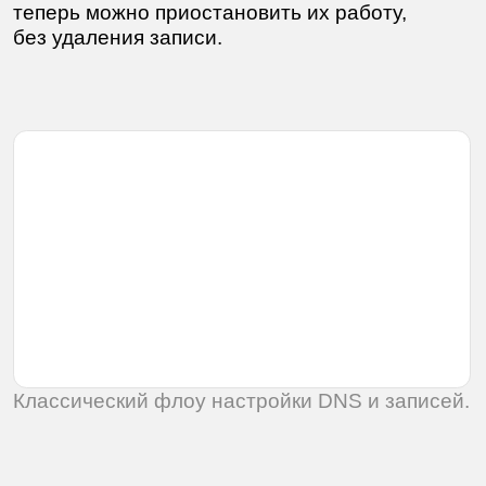
Новый нативный способ.
Мастер настройки позволяет выбрать нужный
домен, выбрать хостинг или CMS для него.
Дальше остаётся только подтвердить
и привязать.
Экран успеха.
После действия с новым решением, сервис
собирает обратную связь.