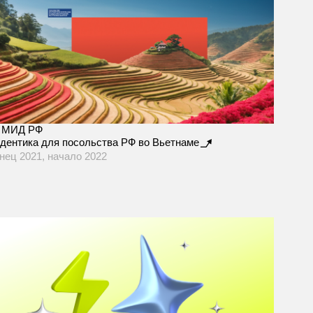
МИД РФ
дентика для посольства РФ во Вьетнаме
нец 2021, начало 2022