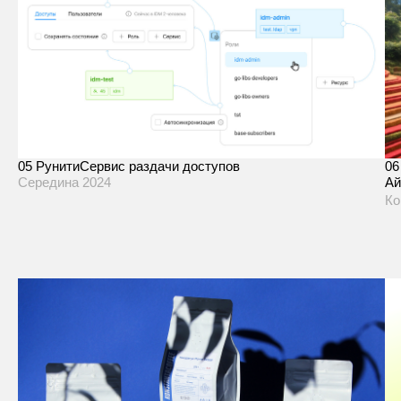
05
Рунити
Сервис раздачи доступов
06
Середина 2024
Ай
Ко