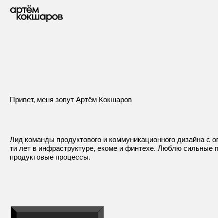
Телеграм
Привет, меня зовут Артём Кокшаров
Телеграм
Лид команды продуктового и коммуникационного дизайна с о
ти лет в инфраструктуре, екоме и финтехе. Люблю сильные 
Телеграм
продуктовые процессы.
Телеграм
Почта
Телеграм
Резюме на 