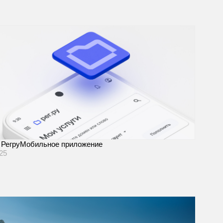
Регру
Мобильное приложение
25