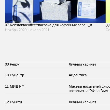
07
Konstantacoffee
Упаковка для кофейных зёрен
08
Ноябрь 2020, начало 2021
Се
09
Регру
Личный кабинет
Телеграм
10
Руцентр
Айдентика
Показать ещё
11
МИД РФ
Макеты носителей фир
Телеграм
посольства РФ во Вьет
12
Рунити
Личный кабинет