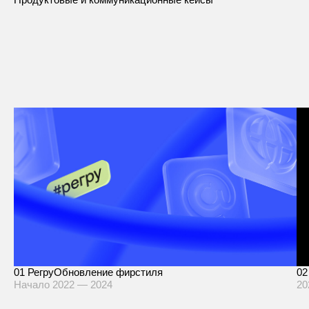
01
Регру
Обновление фирстиля
02
Начало 2022 — 2024
20