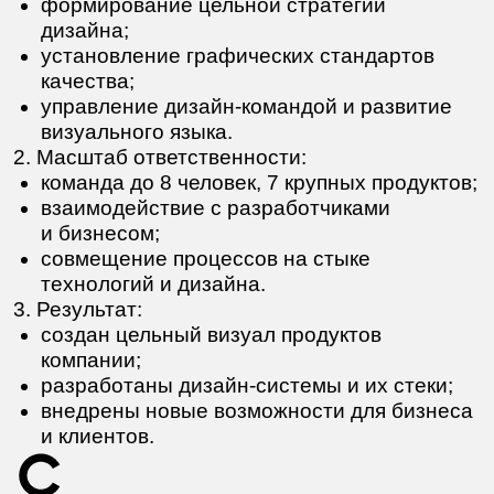
Яндекс
Регру
Золотое Яблоко
Награды