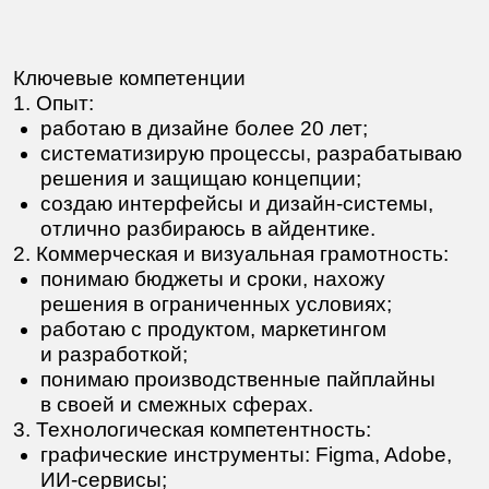
специалист-практик в команду дизайнеров
интерфейса.
Резюме на
Подробнее
hh
Сеньор коммуникационный дизайнер.
Серёзный специалист в команду графических
дизайнеров из области брендинга
и визуальных коммуникаций.
Резюме на
Подробнее
hh
Изображения на сайте защищены авторским
правом. Пожалуйста, напишите мне, если они
нужны для статьи, референсного
исследования или пояснительной записки