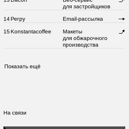
Компании
Золотое Яблоко. Тимлид, 2026—сейчас.
Продуктовая it-компания. Бьюти-индустрия и
e-com.
1. Задачи:
формирование и управление командой
дизайна;
взаимодействие с бизнесом и разработкой;
построение и развитие продуктовых
процессов.
2. Масштаб ответственности:
команда до 3 человек, серия сложных
продуктов;
задачи в рамках бьюти-интерфейсов
и технологий;
работа с процессами вне продуктового
подхода к задачам.
3. Результат:
созданы и внедрены новые возможности
для бизнеса;