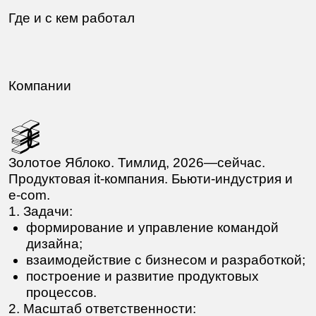
компании;
разработаны дизайн-системы и их стеки;
внедрены новые возможности для бизнеса
и клиентов.
Структура. Производство брендов. Партнёр и
тимлид, 2015—2021.
Дизайн-поддержка продуктовых и it-компаний.
1. Задачи:
создание интерфейсов в рамках айдентики
и дизайн-системы;
руководство внутренней и внешней
командой дизайнеров;
соблюдение баланса между бизнесом
и разработкой.
2. Масштаб ответственности:
команда до 6 человек, множество средних
и крупных продуктов;
взаимодействие с продуктовыми
командами и разработчиками клиентов;
локальный, федеральный
и международный бизнес.
3. Результат: