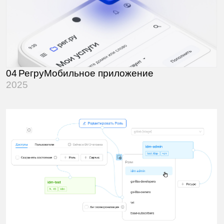
06
МИД РФ
Айдентика для посольства РФ во Вьетнаме
Конец 2021, начало 2022
07
Konstantacoffee