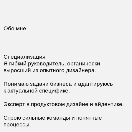
Другие должности
Вы можете нанять меня, как лида команды
специалистов или как самостоятельного
дизайнера.
Лид UX/UI-дизайнер. Руководитель
в небольшую команду продуктовых
дизайнеров.
Резюме на
Подробнее
hh
Лид коммуникационный дизайнер.
Руководитель в компактную команду
графических бренд-дизайнеров.
Резюме на
Подробнее
hh
Сеньор UX/UI-дизайнер. Опытный