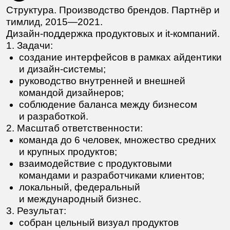
Illustration design award
Серебро «Идея-20
Фирстиль выставки «Эльдорадо.
Концепция креати
Сокровища индейцев».
для входа в фитне
Behance
Idea
Обо мне
Специализация
Я гибкий руководитель, органически
выросший из опытного дизайнера.
Понимаю задачи бизнеса и адаптируюсь