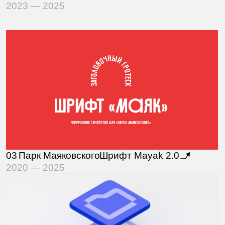
04
Регру
Мобильное приложение
2025
05
Рунити
Сервис раздачи доступов
Середина 2024