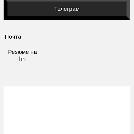
Почта
Резюме на
hh
Артём Кокшаров
Портфолио
Работа
Награды
Обо мне
Другие должности