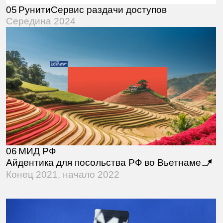
Упаковка для кофейных зёрен
Ноябрь 2020, начало 2021
08
Золотое Яблоко
Внутренний кошелёк
Середина 2026 / в процессе
09
Регру
Личный кабинет
10
Руцентр
Айдентика
11
МИД РФ
Макеты носителей
фирстиля