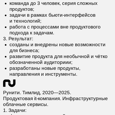
собран цельный визуал продуктов
и айдентики клиентов;
повышен уровень команды дизайна;
продуманы процессы работы инхаус-
команд.
Значимые клиенты
Росатом
Российские железные
дороги
МИД РФ
Руцентр
Аэропорты регионов
Декатлон