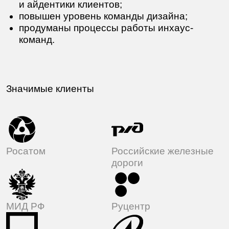
к актуальной специфике.
Эксперт в продуктовом дизайне и айдентике.
Строю сильные команды и понятные
процессы.
Ключевые компетенции
1. Опыт:
работаю в дизайне более 20 лет;
систематизирую процессы, разрабатываю
решения и защищаю концепции;
создаю интерфейсы и дизайн-системы,
отлично разбираюсь в айдентике.
2. Коммерческая и визуальная грамотность:
понимаю бюджеты и сроки, нахожу
решения в ограниченных условиях;
работаю с продуктом, маркетингом
и разработкой;
понимаю производственные пайплайны
в своей и смежных сферах.
3. Технологическая компетентность: